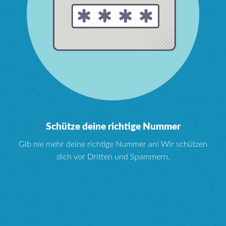
Schütze deine richtige Nummer
Gib nie mehr deine richtige Nummer an! Wir schützen
dich vor Dritten und Spammern.