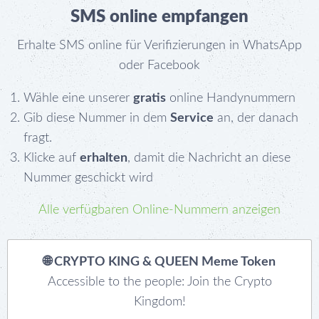
SMS online empfangen
Erhalte SMS online für Verifizierungen in WhatsApp
oder Facebook
Wähle eine unserer
gratis
online Handynummern
Gib diese Nummer in dem
Service
an, der danach
fragt.
Klicke auf
erhalten
, damit die Nachricht an diese
Nummer geschickt wird
Alle verfügbaren Online-Nummern anzeigen
🌐 CRYPTO KING & QUEEN Meme Token
Accessible to the people: Join the Crypto
Kingdom!