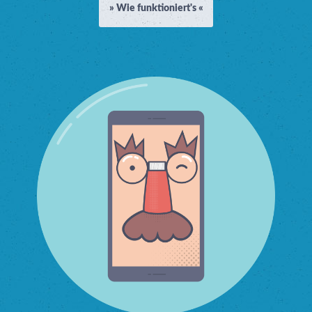
» Wie funktioniert's «