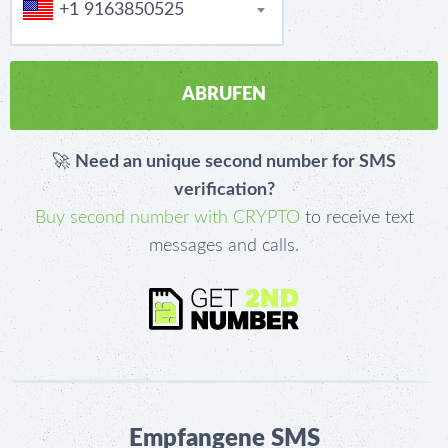
+1 9163850525
🚀
Need an unique second number for SMS
verification?
Buy second number with CRYPTO
to receive text
messages and calls.
Empfangene SMS