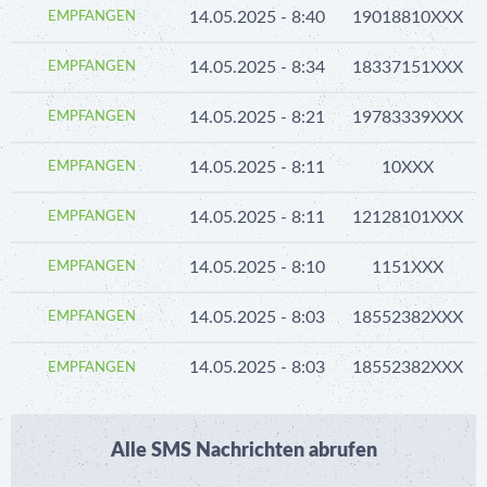
14.05.2025 - 8:40
19018810XXX
EMPFANGEN
14.05.2025 - 8:34
18337151XXX
EMPFANGEN
14.05.2025 - 8:21
19783339XXX
EMPFANGEN
14.05.2025 - 8:11
10XXX
EMPFANGEN
14.05.2025 - 8:11
12128101XXX
EMPFANGEN
14.05.2025 - 8:10
1151XXX
EMPFANGEN
14.05.2025 - 8:03
18552382XXX
EMPFANGEN
14.05.2025 - 8:03
18552382XXX
EMPFANGEN
Alle SMS Nachrichten abrufen