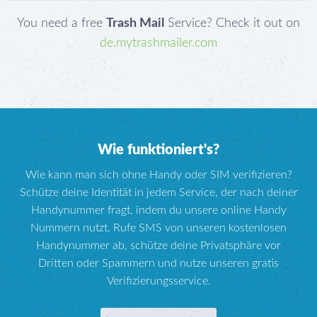
You need a free
Trash Mail
Service? Check it out on
de.mytrashmailer.com
Wie funktioniert's?
Wie kann man sich ohne Handy oder SIM verifizieren?
Schütze deine Identität in jedem Service, der nach deiner
Handynummer fragt, indem du unsere online Handy
Nummern nutzt. Rufe SMS von unseren kostenlosen
Handynummer ab, schütze deine Privatsphäre vor
Dritten oder Spammern und nutze unseren gratis
Verifizierungsservice.