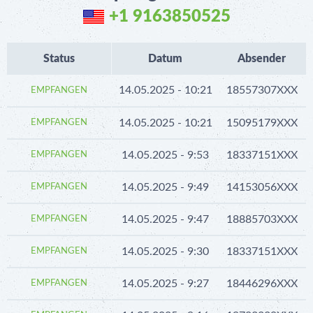
+1 9163850525
Status
Datum
Absender
14.05.2025 - 10:21
18557307XXX
EMPFANGEN
14.05.2025 - 10:21
15095179XXX
EMPFANGEN
14.05.2025 - 9:53
18337151XXX
EMPFANGEN
14.05.2025 - 9:49
14153056XXX
EMPFANGEN
14.05.2025 - 9:47
18885703XXX
EMPFANGEN
14.05.2025 - 9:30
18337151XXX
EMPFANGEN
14.05.2025 - 9:27
18446296XXX
EMPFANGEN